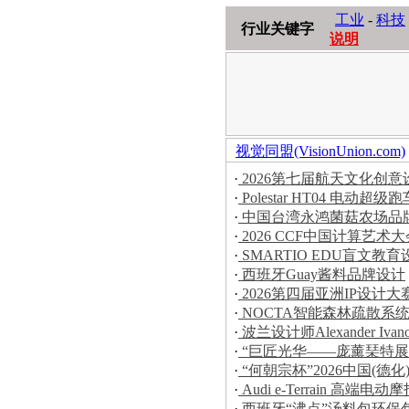
工业
-
科技
行业关键字
说明
视觉同盟(VisionUnion.com)
·
2026第七届航天文化创
·
Polestar HT04 电动超级跑
·
中国台湾永鸿菌菇农场品
·
2026 CCF中国计算艺
·
SMARTIO EDU盲文教育
·
西班牙Guay酱料品牌设计
·
2026第四届亚洲IP设计
·
NOCTA智能森林疏散系
·
波兰设计师Alexander Iva
·
“巨匠光华——庞薰琹特展
·
“何朝宗杯”2026中国(
·
Audi e-Terrain 高端电动
·
西班牙“沸点”汤料包环保