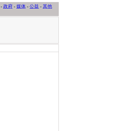
-
政府
-
媒体
-
公益
-
其他