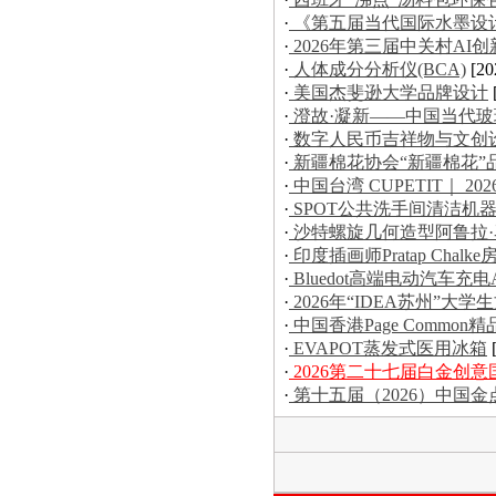
·
《第五届当代国际水墨设
·
2026年第三届中关村AI
·
人体成分分析仪(BCA)
[20
·
美国杰斐逊大学品牌设计
·
澄故·凝新——中国当代
·
数字人民币吉祥物与文创
·
新疆棉花协会“新疆棉花”
·
中国台湾 CUPETIT｜ 20
·
SPOT公共洗手间清洁机
·
沙特螺旋几何造型阿鲁拉
·
印度插画师Pratap Chal
·
Bluedot高端电动汽车充电
·
2026年“IDEA苏州”
·
中国香港Page Commo
·
EVAPOT蒸发式医用冰箱
·
2026第二十七届白金创
·
第十五届（2026）中国